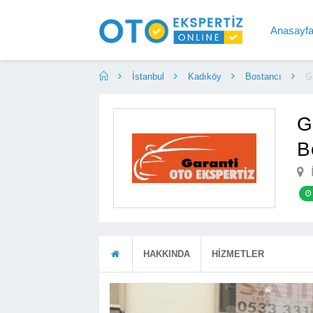
Anasayf
İstanbul
Kadıköy
Bostancı
G
G
B
İ
HAKKINDA
HİZMETLER
