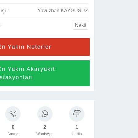
işi :
Yavuzhan KAYGUSUZ
:
Nakit
En Yakın Noterler
En Yakın Akaryakıt
İstasyonları

0
2
1
Arama
WhatsApp
Harita