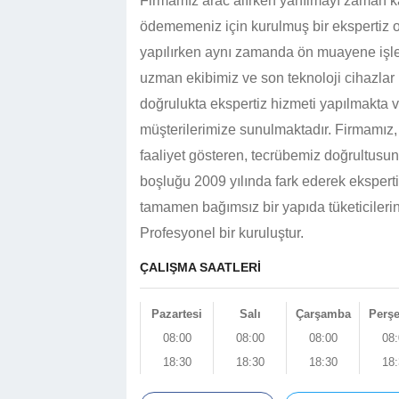
Firmamız arac alırken yanılmayı zaman ka
ödememeniz için kurulmuş bir ekspertiz ot
yapılırken aynı zamanda ön muayene işl
uzman ekibimiz ve son teknoloji cihazla
doğrulukta ekspertiz hizmeti yapılmakta v
müşterilerimize sunulmaktadır. Firmamız,
faaliyet gösteren, tecrübemiz doğrultusu
boşluğu 2009 yılında fark ederek ekspert
tamamen bağımsız bir yapıda tüketicileri
Profesyonel bir kuruluştur.
ÇALIŞMA SAATLERİ
Pazartesi
Salı
Çarşamba
Perş
08:00
08:00
08:00
08:
18:30
18:30
18:30
18: