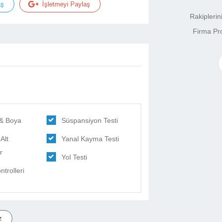
aş
İşletmeyi Paylaş
Rakipleri
Firma Pro
 & Boya
Süspansiyon Testi
Alt
Yanal Kayma Testi
r
Yol Testi
trolleri
z