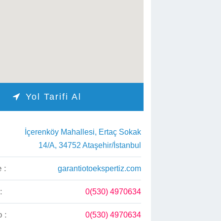
Yol Tarifi Al

İçerenköy Mahallesi, Ertaç Sokak
14/A, 34752 Ataşehir/İstanbul
 :
garantiotoekspertiz.com
:
0(530) 4970634
 :
0(530) 4970634