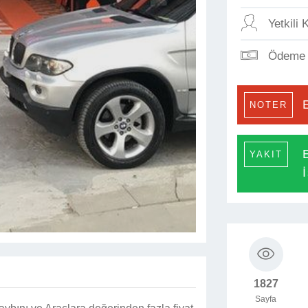
Yetkili K
Ödeme 
NOTER
YAKIT
1827
Sayfa