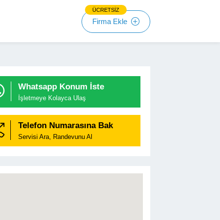
ÜCRETSİZ
Firma Ekle
Whatsapp Konum İste

İşletmeye Kolayca Ulaş
Telefon Numarasına Bak
Servisi Ara, Randevunu Al