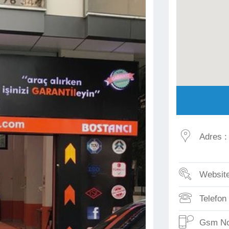
Adres :
Website
Telefon 
Gsm No