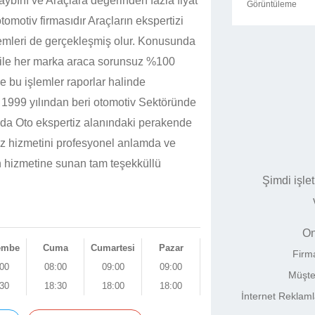
ybını ve Araçlara değerinden fazla fiyat
Görüntüleme
omotiv firmasıdır Araçların ekspertizi
emleri de gerçekleşmiş olur. Konusunda
r ile her marka araca sorunsuz %100
e bu işlemler raporlar halinde
 1999 yılından beri otomotiv Sektöründe
nda Oto ekspertiz alanındaki perakende
iz hizmetini profesyonel anlamda ve
n hizmetine sunan tam teşekküllü
Şimdi işle
On
embe
Cuma
Cumartesi
Pazar
Firm
00
08:00
09:00
09:00
Müşte
30
18:30
18:00
18:00
İnternet Reklam