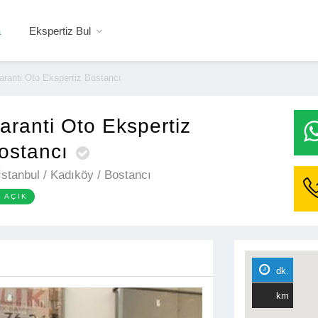
a
Ekspertiz Bul
aranti Oto Ekspertiz Bostancı
aranti Oto Ekspertiz
ostancı
stanbul / Kadıköy / Bostancı

AÇIK

dk.
km