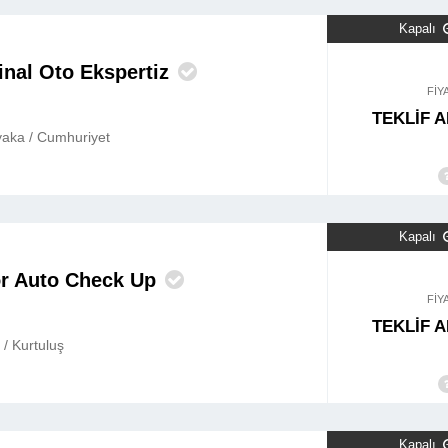
Kapalı
nal Oto Ekspertiz
FİY
TEKLİF A
yaka / Cumhuriyet
Kapalı
r Auto Check Up
FİY
TEKLİF A
 / Kurtuluş
Kapalı