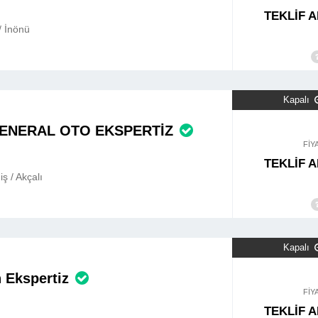
TEKLİF A
/ İnönü
Kapalı
ENERAL OTO EKSPERTİZ
FİY
TEKLİF A
ş / Akçalı
Kapalı
 Ekspertiz
FİY
TEKLİF A