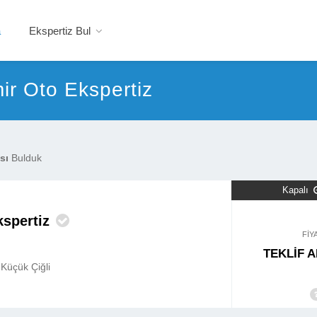
a
Ekspertiz Bul
ir Oto Ekspertiz
sı
Bulduk
Kapalı
kspertiz
FİY
TEKLİF A
/ Küçük Çiğli