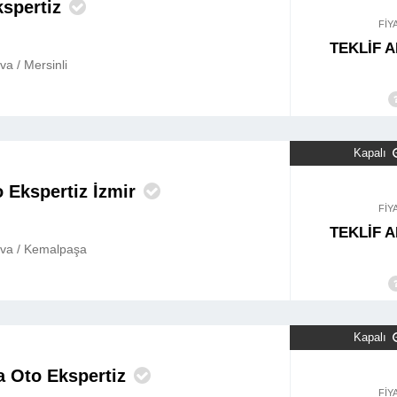
kspertiz
FİY
TEKLİF A
va / Mersinli
Kapalı
 Ekspertiz İzmir
FİY
TEKLİF A
ova / Kemalpaşa
Kapalı
a Oto Ekspertiz
FİY