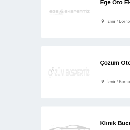
Ege Oto E
İzmir / Borno

Çözüm Oto
İzmir / Born

Klinik Buc