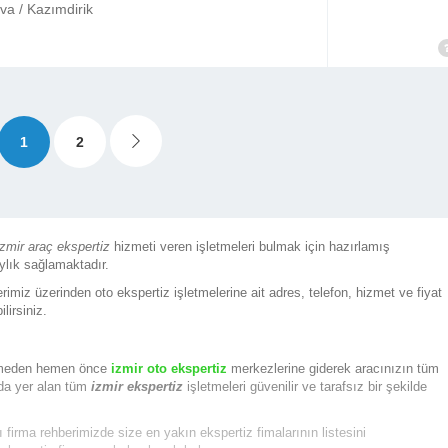
va / Kazımdirik
1
2
izmir araç ekspertiz
hizmeti veren işletmeleri bulmak için hazırlamış
ylık sağlamaktadır.
erimiz üzerinden oto ekspertiz işletmelerine ait adres, telefon, hizmet ve fiyat
lirsiniz.
gitmeden hemen önce
izmir oto ekspertiz
merkezlerine giderek aracınızın tüm
’da yer alan tüm
izmir ekspertiz
işletmeleri güvenilir ve tarafsız bir şekilde
ı firma rehberimizde size en yakın ekspertiz fimalarının listesini