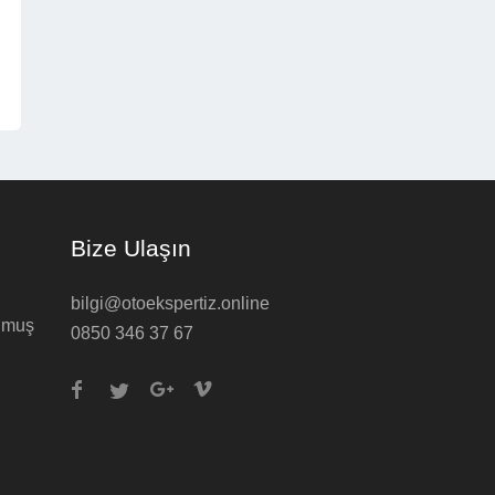
Bize Ulaşın
bilgi@otoekspertiz.online
ulmuş
0850 346 37 67