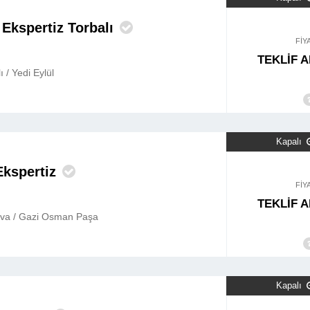
 Ekspertiz Torbalı
FİY
TEKLİF A
ı / Yedi Eylül
Kapalı
Ekspertiz
FİY
TEKLİF A
ova / Gazi Osman Paşa
Kapalı