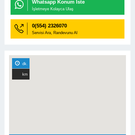
Whatsapp Konum İste

İşletmeye Kolayca Ulaş
0(554) 2326070
Servisi Ara, Randevunu Al

dk.
km