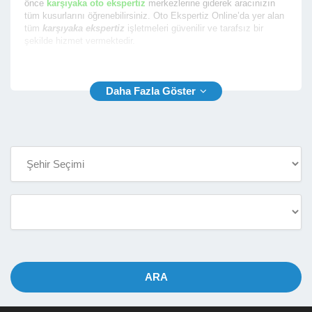
önce
karşıyaka oto ekspertiz
merkezlerine giderek aracınızın
tüm kusurlarını öğrenebilirsiniz. Oto Ekspertiz Online’da yer alan
tüm
karşıyaka ekspertiz
işletmeleri güvenilir ve tarafsız bir
şekilde hizmet vermektedir.
En iyi karşıyaka araç ekspertiz
firmalarının yer aldığı firma
rehberimizde size en yakın ekspertiz fimalarının listesini
sunmaktayız. Oto Ekspertiz Online ile aradığınız ekspertiz
firmasını bulmak çok kolay.
Karşıyaka Araç Ekspertiz
Rehberimiz sayesinde
karşıyaka araç ekspertiz
firmalarının
aşağıda yer alan bilgilerine kolaylıkla ulaşabilir ve oto ekspertiz
hizmeti almak için randevu alabilirsiniz.
İşletme Telefon ve Yetkili Telefon Numarası
İşletme Açık Adresi ve Konum Bilgisi
İşletme Çalışma Saatleri
İşletme Hizmet Çalışma Fotoğrafları
İşletme Araç Ekspertiz Hizmet Fiyatları
İşletme Bölgesindeki Noterlerin Bilgileri
İşletme Hakkında Detaylı Bilgi (Ödeme Yöntemi, Web Site
ARA
vb.)
Türkiye genelinde yer alan
en iyi izmir oto ekspertiz firmaları
için