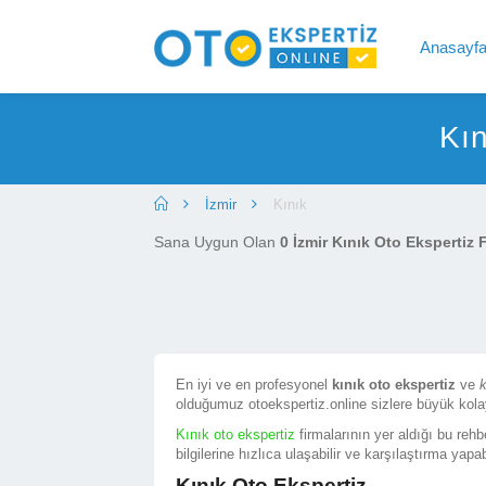
Anasayf
Kın
İzmir
Kınık
Sana Uygun Olan
0 İzmir Kınık Oto Ekspertiz 
En iyi ve en profesyonel
kınık oto ekspertiz
ve
k
olduğumuz otoekspertiz.online sizlere büyük kola
Kınık oto ekspertiz
firmalarının yer aldığı bu rehb
bilgilerine hızlıca ulaşabilir ve karşılaştırma yapabi
Kınık Oto Ekspertiz