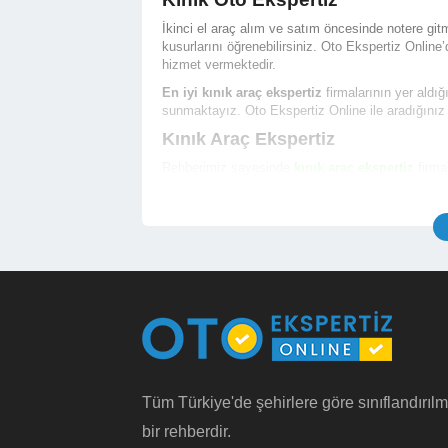
İkinci el araç alım ve satım öncesinde notere 
kusurlarını öğrenebilirsiniz. Oto Ekspertiz Online
hizmet vermektedir.
En iyi kınık araç ekspertiz
firmalarının yer aldığ
sunmaktayız. Oto Ekspertiz Online ile aradığınız
Kınık Araç Ekspertiz
Rehberimiz sayesinde
kınık araç ekspertiz
firmal
hizmeti almak için randevu alabilirsiniz.
İşletme Telefon ve Yetkili Telefon Numarası
İşletme Açık Adresi ve Konum Bilgisi
İşletme Çalışma Saatleri
İşletme Hizmet Çalışma Fotoğrafları
İşletme Araç Ekspertiz Hizmet Fiyatları
İşletme Bölgesindeki Noterlerin Bilgileri
İşletme Hakkında Detaylı Bilgi (Ödeme Yöntem
Türkiye genelinde yer alan
en iyi izmir oto ekspert
Kınık Oto Ekspertiz Fiyatı
Tüm Türkiye'de şehirlere göre sınıflandırılm
Kınık oto ekspertiz fiyatı
hizmet içeriğine ve inc
bir rehberdir.
gösterebilmektedir. Binek otomobil araçlar için
kı