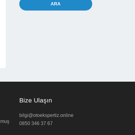
ARA
Bize Ulaşın
bilgi@otoekspertiz.online
ulmuş
0850 346 37 67