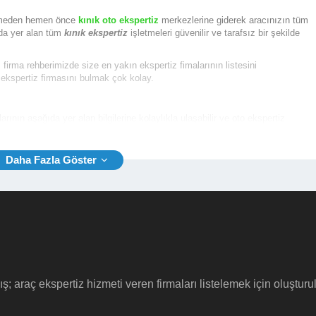
gitmeden hemen önce
kınık oto ekspertiz
merkezlerine giderek aracınızın tüm
’da yer alan tüm
kınık ekspertiz
işletmeleri güvenilir ve tarafsız bir şekilde
ı firma rehberimizde size en yakın ekspertiz fimalarının listesini
 ekspertiz firmasını bulmak çok kolay.
arının aşağıda yer alan bilgilerine kolaylıkla ulaşabilir ve oto ekspertiz
i, Web Site vb.)
iz firmaları
için tıklayınız.
ış; araç ekspertiz hizmeti veren firmaları listelemek için oluştur
eleme yapılacak aracın tipine aynı zamanda özelliklerine göre farklılıklar
nık oto ekspertiz fiyatı
ortalama 230 TL iken, ticari sınıfta yer alan araçlar