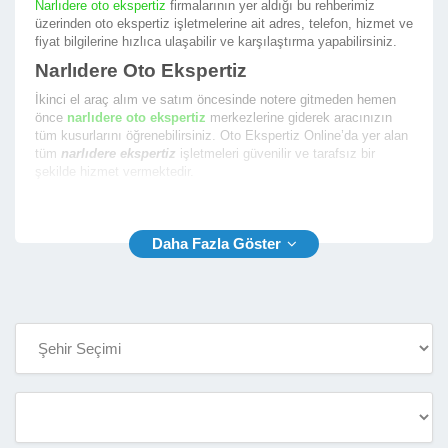
Narlıdere oto ekspertiz
firmalarının yer aldığı bu rehberimiz
üzerinden oto ekspertiz işletmelerine ait adres, telefon, hizmet ve
fiyat bilgilerine hızlıca ulaşabilir ve karşılaştırma yapabilirsiniz.
Narlıdere Oto Ekspertiz
İkinci el araç alım ve satım öncesinde notere gitmeden hemen
önce
narlıdere oto ekspertiz
merkezlerine giderek aracınızın
tüm kusurlarını öğrenebilirsiniz. Oto Ekspertiz Online’da yer alan
tüm
narlıdere ekspertiz
işletmeleri güvenilir ve tarafsız bir
şekilde hizmet vermektedir.
En iyi narlıdere araç ekspertiz
firmalarının yer aldığı firma
rehberimizde size en yakın ekspertiz fimalarının listesini
sunmaktayız. Oto Ekspertiz Online ile aradığınız ekspertiz
firmasını bulmak çok kolay.
Narlıdere Araç Ekspertiz
Rehberimiz sayesinde
narlıdere araç ekspertiz
firmalarının
aşağıda yer alan bilgilerine kolaylıkla ulaşabilir ve oto ekspertiz
hizmeti almak için randevu alabilirsiniz.
İşletme Telefon ve Yetkili Telefon Numarası
İşletme Açık Adresi ve Konum Bilgisi
İşletme Çalışma Saatleri
İşletme Hizmet Çalışma Fotoğrafları