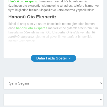
Hanönü oto ekspertiz
firmalarının yer aldığı bu rehberimiz
üzerinden oto ekspertiz işletmelerine ait adres, telefon, hizmet ve
fiyat bilgilerine hızlıca ulaşabilir ve karşılaştırma yapabilirsiniz.
Hanönü Oto Ekspertiz
İkinci el araç alım ve satım öncesinde notere gitmeden hemen
önce
hanönü oto ekspertiz
merkezlerine giderek aracınızın tüm
kusurlarını öğrenebilirsiniz. Oto Ekspertiz Online’da yer alan tüm
hanönü ekspertiz
işletmeleri güvenilir ve tarafsız bir şekilde
hizmet vermektedir.
En iyi hanönü araç ekspertiz
firmalarının yer aldığı firma
rehberimizde size en yakın ekspertiz fimalarının listesini
sunmaktayız. Oto Ekspertiz Online ile aradığınız ekspertiz
firmasını bulmak çok kolay.
Hanönü Araç Ekspertiz
Rehberimiz sayesinde
hanönü araç ekspertiz
firmalarının
aşağıda yer alan bilgilerine kolaylıkla ulaşabilir ve oto ekspertiz
hizmeti almak için randevu alabilirsiniz.
İşletme Telefon ve Yetkili Telefon Numarası
İşletme Açık Adresi ve Konum Bilgisi
İşletme Çalışma Saatleri
İşletme Hizmet Çalışma Fotoğrafları