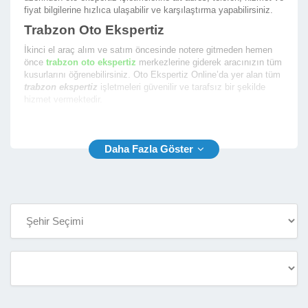
fiyat bilgilerine hızlıca ulaşabilir ve karşılaştırma yapabilirsiniz.
Trabzon Oto Ekspertiz
İkinci el araç alım ve satım öncesinde notere gitmeden hemen
önce
trabzon oto ekspertiz
merkezlerine giderek aracınızın tüm
kusurlarını öğrenebilirsiniz. Oto Ekspertiz Online’da yer alan tüm
trabzon ekspertiz
işletmeleri güvenilir ve tarafsız bir şekilde
hizmet vermektedir.
En iyi trabzon araç ekspertiz
firmalarının yer aldığı firma
rehberimizde size en yakın ekspertiz fimalarının listesini
sunmaktayız. Oto Ekspertiz Online ile aradığınız ekspertiz
firmasını bulmak çok kolay.
Trabzon Araç Ekspertiz
Rehberimiz sayesinde
trabzon araç ekspertiz
firmalarının
aşağıda yer alan bilgilerine kolaylıkla ulaşabilir ve oto ekspertiz
hizmeti almak için randevu alabilirsiniz.
İşletme Telefon ve Yetkili Telefon Numarası
İşletme Açık Adresi ve Konum Bilgisi
İşletme Çalışma Saatleri
İşletme Hizmet Çalışma Fotoğrafları
İşletme Araç Ekspertiz Hizmet Fiyatları